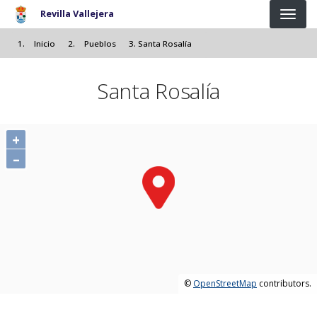
Pasar al contenido principal
Revilla Vallejera
Inicio
Pueblos
Santa Rosalía
Santa Rosalía
+
–
©
OpenStreetMap
contributors.